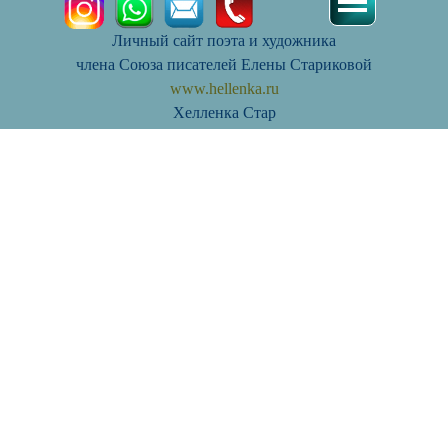
Личный сайт поэта и художника
члена Союза писателей Елены Стариковой
www.hellenka.ru
Хелленка Стар